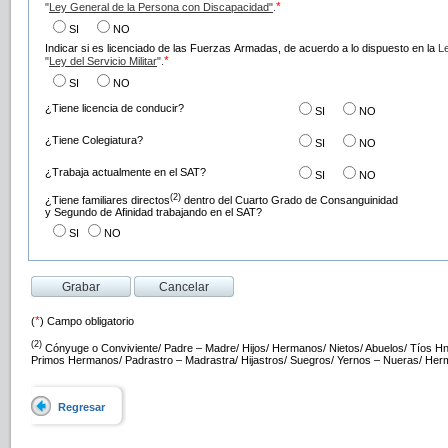
*
"
Ley General de la Persona con Discapacidad"
.
SI
NO
Indicar si es licenciado de las Fuerzas Armadas, de acuerdo a lo dispuesto en la
L
*
"
Ley del Servicio Militar
".
SI
NO
¿Tiene licencia de conducir?
SI
NO
¿Tiene Colegiatura?
SI
NO
¿Trabaja actualmente en el SAT?
SI
NO
(2)
¿Tiene familiares directos
dentro del Cuarto Grado de Consanguinidad
y Segundo de Afinidad trabajando en el SAT?
SI
NO
*
(
) Campo obligatorio
(2)
Cónyuge o Conviviente/ Padre – Madre/ Hijos/ Hermanos/ Nietos/ Abuelos/ Tíos Hn
Primos Hermanos/ Padrastro – Madrastra/ Hijastros/ Suegros/ Yernos – Nueras/ He